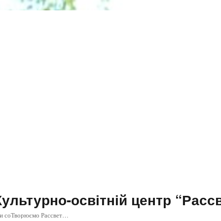
Культурно-освітній центр “Расс
и соТворюємо Рассвет…