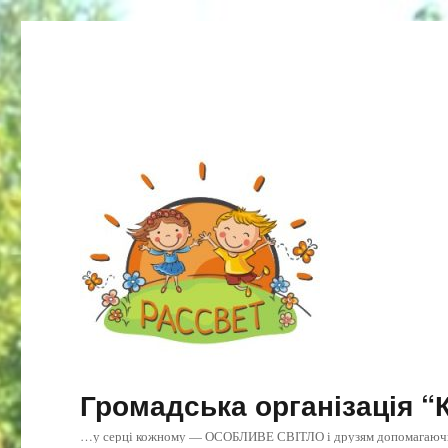
Громадська організація “
…у серці кожному — ОСОБЛИВЕ СВІТЛО і друзям допомагаюч