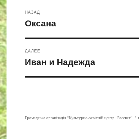
Навигация
НАЗАД
по
Оксана
Предыдущая
запись:
записям
ДАЛЕЕ
Иван и Надежда
Следующая
запись:
Громадська організація “Культурно-освітній центр “Рассвет”