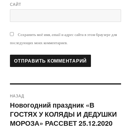
САЙТ
Сохранить моё имя, email и адрес сайта в этом браузере для
последующих моих комментариев.
Навигация
НАЗАД
по
Новогодний праздник «В
Предыдущая
ГОСТЯХ У КОЛЯДЫ И ДЕДУШКИ
запись:
записям
МОРОЗА» РАССВЕТ 25.12.2020